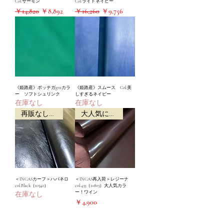
Col.サーモン
Col.ライトネイビー
通常価格
セール価格
通常価格
セール価格
￥14,820
￥8,892
￥16,260
￥9,756
《姫路産》ボッテガgrnカラ
《姫路産》スムース Col.美
ー ソフトシュリンク
しすぎるネイビー
在庫なし
在庫なし
再販なし格安商品
大人気につき再入荷！
＜INCASカーフ＞ハバネロ
＜INCAS再入荷＞レジーナ
col.Black（10340）
col.433（10803）大人気カラ
ー！ワイン
在庫なし
価格
￥4,900