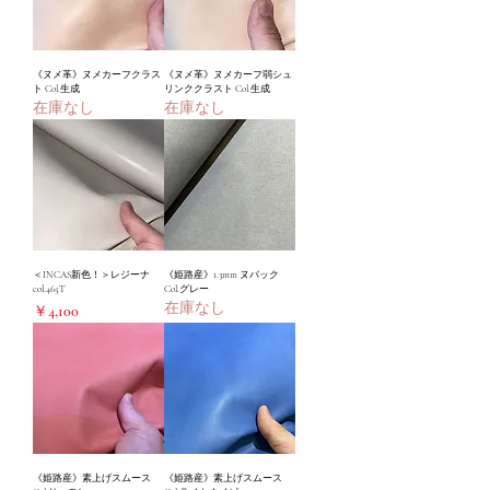
《ヌメ革》ヌメカーフクラス
《ヌメ革》ヌメカーフ弱シュ
ト Col.生成
リンククラスト Col.生成
在庫なし
在庫なし
＜INCAS新色！＞レジーナ
《姫路産》1.3mm ヌバック
col.465T
Col.グレー
在庫なし
価格
￥4,100
《姫路産》素上げスムース
《姫路産》素上げスムース