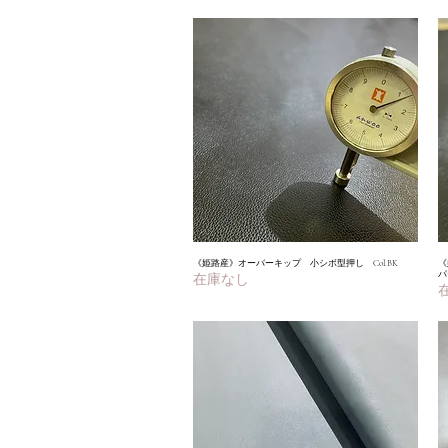
《姫路産》オーバーキップ 小シボ型押し Col.BK
クイックビュー
《
パ
在庫なし