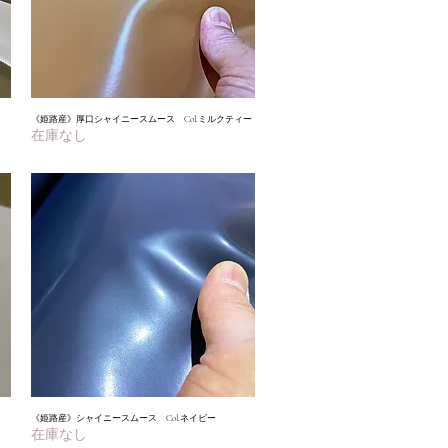
《姫路産》厚口シャイニースムース Col.ミルクティー
クイックビュー
在庫なし
《姫路産》シャイニースムース Col.ネイビー
クイックビュー
在庫なし