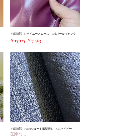
《姫路産》シャイニースムース Col.パールマゼンタ
クイックビュー
通常価格
セール価格
￥15,125
￥7,563
《姫路産》1.9mmジュート風型押し Col.ネイビー
クイックビュー
在庫なし