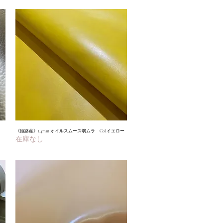
《姫路産》1.4mm オイルスムース弱ムラ Col.イエロー
クイックビュー
在庫なし