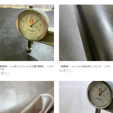
姫路産》1.2mm牛シュリンクxエピ調W型押し Col.BK
クイックビュー
《姫路産》1.4mm コシのある牛シュリンク Col.BK
クイックビュー
ール
在庫なし
在庫なし