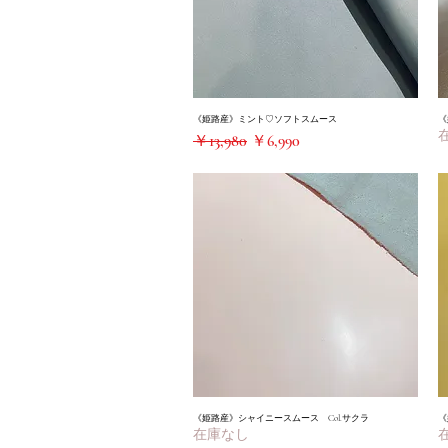
《姫路産》ミント♡ソフトスムース
クイックビュー
《
通常価格
セール価格
￥13,980
￥6,990
《姫路産》シャイニースムース Col.サクラ
クイックビュー
《
在庫なし