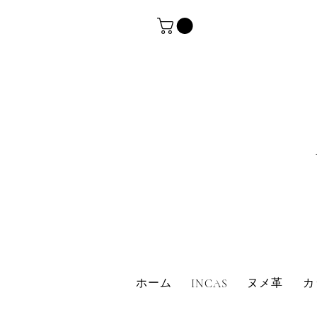
革・レザークラフト・シュリンクレザー・防水革
ホーム
ヌメ革
カ
INCAS