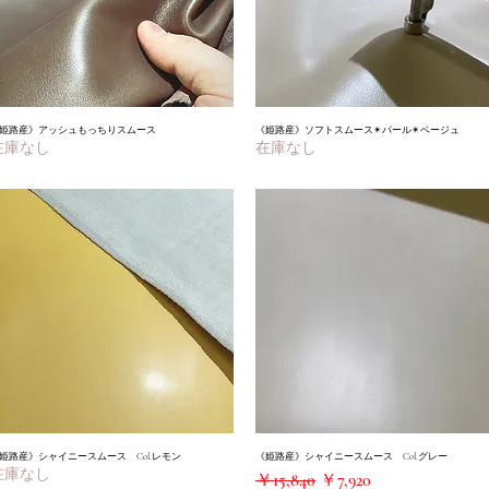
姫路産》アッシュもっちりスムース
クイックビュー
《姫路産》ソフトスムース✴︎パール✴︎ベージュ
クイックビュー
在庫なし
在庫なし
姫路産》シャイニースムース Col.レモン
クイックビュー
《姫路産》シャイニースムース Col.グレー
クイックビュー
在庫なし
通常価格
セール価格
￥15,840
￥7,920