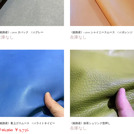
姫路産》1.3mm ヌバック Col.グレー
クイックビュー
《姫路産》1.3mm シャイニースムース Col.オレンジ
クイックビュー
在庫なし
在庫なし
姫路産》素上げスムース Col.ライトネイビー
クイックビュー
《姫路産》抹茶シュリンク型押し
クイックビュー
在庫なし
通常価格
セール価格
16,260
￥9,756