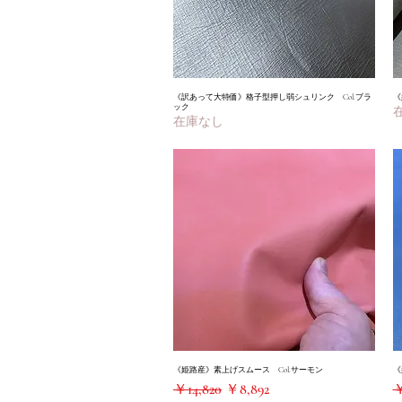
《訳あって大特価》格子型押し弱シュリンク Col.ブラ
クイックビュー
《
ック
在庫なし
《姫路産》素上げスムース Col.サーモン
クイックビュー
《
通常価格
セール価格
￥14,820
￥8,892
￥