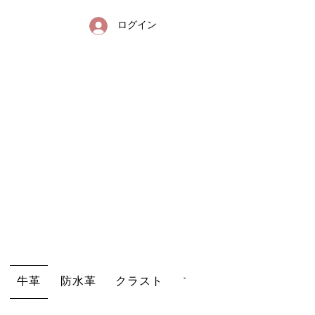
ログイン
送
リンクレザー・防水革・エコレザー・革販売・即日発送
牛革
防水革
クラスト
プリントレザー
型押