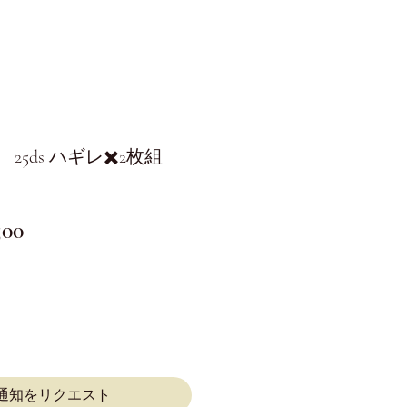
5ds ハギレ✖️2枚組
セ
500
ー
ル
価
格
通知をリクエスト