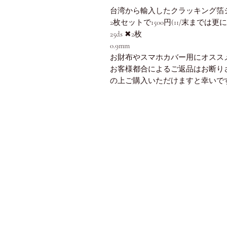
台湾から輸入したクラッキング箔
2枚セットで1500円(11/末までは更
25ds ✖︎2枚
0.9mm
お財布やスマホカバー用にオスス
お客様都合によるご返品はお断り
の上ご購入いただけますと幸いで