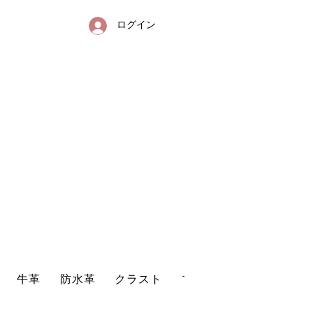
ログイン
送
リンクレザー・防水革・エコレザー・革販売・即日発送
牛革
防水革
クラスト
プリントレザー
型押