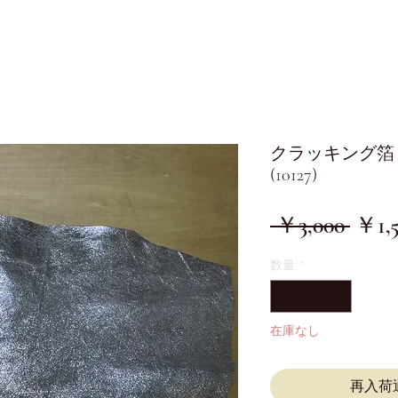
クラッキング箔 2
(10127)
通
 ￥3,000 
￥1,
常
数量
*
価
格
在庫なし
再入荷