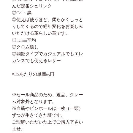
んだ定番シュリンク
◎Col：黒
◎使えば使うほど、柔らかくしっと
りしてくるので経年変化をお楽しみ
いただける革らしい革です。
◎1.2mm平均
◎クロム鞣し
◎弱艶タイプでカジュアルでもエレ
ガンスでも使えるレザー
◉DSあたりの単価65円
※セール商品のため、返品、クレー
ム対象外となります。
※血筋やピンホールは一枚（一頭）
ずつが生きてきた証です。
ご理解いただいた上でご購入下さい
ませ。