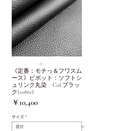
《定番：モチっ＆フワスム
ース》ピボット：ソフトシ
ュリンク丸染 Col.ブラッ
ク(10861)
価
￥10,400
格
サイズ
*