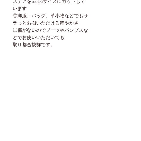
ステアを100DSサイズにカットして
います
◎洋服、バッグ、革小物などでもサ
ラっとお召いただける軽やかさ
◎傷がないのでブーツやパンプスな
どでお使いいただいても
取り都合抜群です。
世界中から直輸入した革のため
業界最安値でのご提供を実現！
商品に関するご質問や無料カット送付のリクエストなど
お気軽にお問合せ下さい！