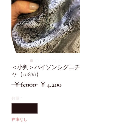
＜小判＞パイソンシグニチ
ャ（10688）
通
セ
 ￥6,000 
￥4,200
常
ー
数量
*
価
ル
格
価
格
在庫なし