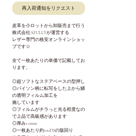
再入荷通知をリクエスト
皮革を小ロットから卸販売まで行う
株式会社AFULLYが運営する
レザー専門の格安オンラインショッ
プです☆
全て一枚あたりの単価で記載してお
ります。
◎超ソフトなステアベースの型押し
◎パイソン柄に転写をした上から鱗
の透明フィルム加工を
施しています
◎フィルムがチラっと光る程度なの
で上品で高級感があります
◎厚み1.0mm
◎一枚あたり約100DSの版回り