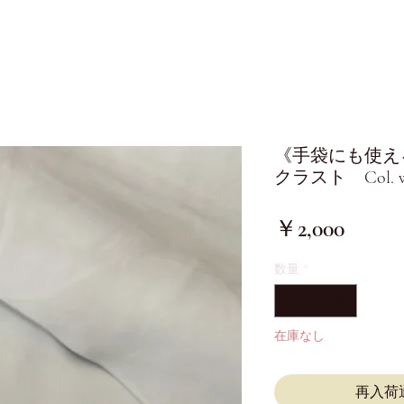
《手袋にも使え
クラスト Col. w
価
￥2,000
格
数量
*
在庫なし
再入荷