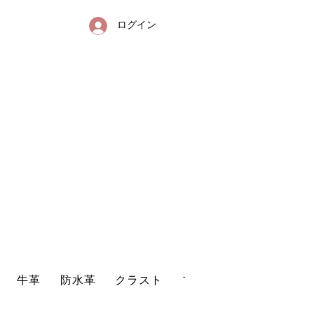
ログイン
送
リンクレザー・防水革・エコレザー・革販売・即日発送
牛革
防水革
クラスト
プリントレザー
型押