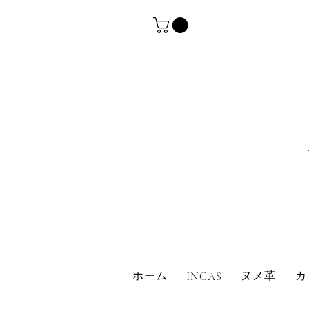
革・レザークラフト・シュリンクレザー・防水革
ホーム
ヌメ革
カ
INCAS