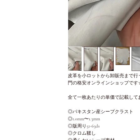
皮革を小ロットから卸販売まで行う
門の格安オンラインショップです
全て一枚あたりの単価で記載して
◎パキスタン産シープクラスト
◎1.0mm〜1.3mm
◎版周り51-63ds
◎クロム鞣し