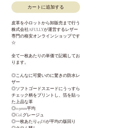
格
カートに追加する
皮革を小ロットから卸販売まで行う
株式会社AFULLYが運営するレザー
専門の格安オンラインショップです
☆
全て一枚あたりの単価で記載してお
ります。
◎こんなに可愛いのに驚きの防水レ
ザー
◎ソフトゴードスエードにうっすら
チェック柄をプリントし、箔を貼っ
た上品な革
◎0.9mm平均
◎Col.グレージュ
◎一枚あたり45DSが平均の版回り
◎クロム鞣し