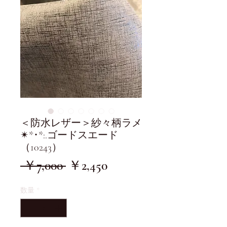
＜防水レザー＞紗々柄ラメ
✴︎*･*:.ゴードスエード
（10243）
通
セ
 ￥7,000 
￥2,450
常
ー
数量
*
価
ル
格
価