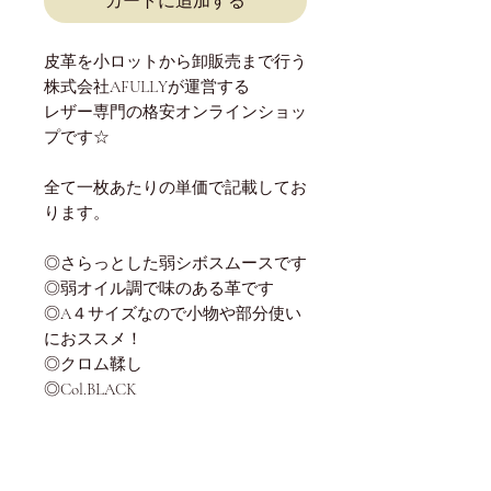
カートに追加する
皮革を小ロットから卸販売まで行う
株式会社AFULLYが運営する
レザー専門の格安オンラインショッ
プです☆
全て一枚あたりの単価で記載してお
ります。
◎さらっとした弱シボスムースです
◎弱オイル調で味のある革です
◎A４サイズなので小物や部分使い
におススメ！
◎クロム鞣し
◎Col.BLACK