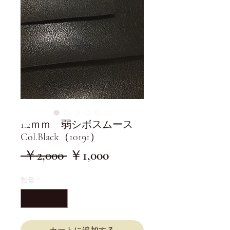
1.2ｍｍ 弱シボスムース
Col.Black（10191）
通
セ
 ￥2,000 
￥1,000
常
ー
数量
*
価
ル
格
価
格