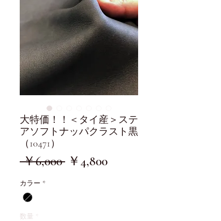
大特価！！＜タイ産＞ステ
アソフトナッパクラスト黒
（10471）
通
セ
 ￥6,000 
￥4,800
常
ー
カラー
*
価
ル
格
価
数量
*