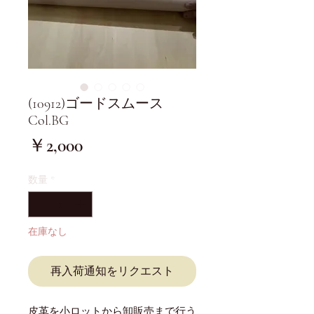
(10912)ゴードスムース
Col.BG
価
￥2,000
格
数量
*
在庫なし
再入荷通知をリクエスト
皮革を小ロットから卸販売まで行う