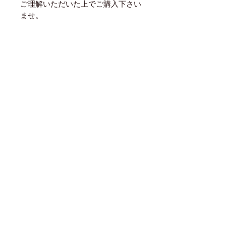
ご理解いただいた上でご購入下さい
ませ。
世界中から直輸入した革のため
業界最安値でのご提供を実現！
商品に関するご質問や無料カット送付のリクエストなど
お気軽にお問合せ下さい！
​特定商取引法に基づく表記
Copyright © 2025
, AFULLY.CO.,LTD. All rights Reserved.