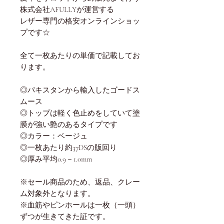
株式会社AFULLYが運営する
レザー専門の格安オンラインショッ
プです☆
全て一枚あたりの単価で記載してお
ります。
◎パキスタンから輸入したゴードス
ムース
◎トップは軽く色止めをしていて塗
膜が強い艶のあるタイプです
◎カラー：ベージュ
◎一枚あたり約37DSの版回り
◎厚み平均0.9－1.0mm
※セール商品のため、返品、クレー
ム対象外となります。
※血筋やピンホールは一枚（一頭）
ずつが生きてきた証です。