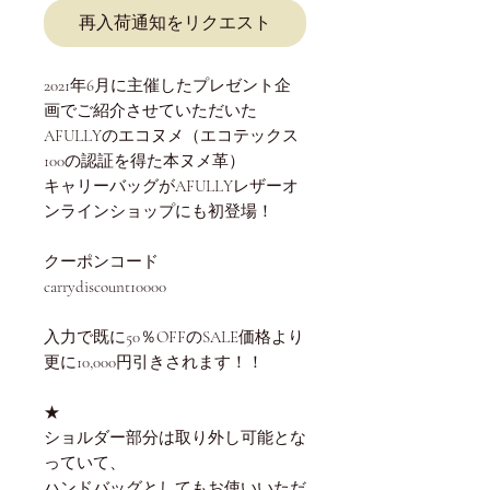
再入荷通知をリクエスト
2021年6月に主催したプレゼント企
画でご紹介させていただいた
AFULLYのエコヌメ（エコテックス
100の認証を得た本ヌメ革）
キャリーバッグがAFULLYレザーオ
ンラインショップにも初登場！
クーポンコード
carrydiscount10000
入力で既に50％OFFのSALE価格より
更に10,000円引きされます！！
★
ショルダー部分は取り外し可能とな
っていて、
ハンドバッグとしてもお使いいただ