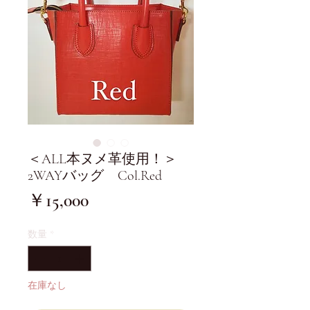
＜ALL本ヌメ革使用！＞
2WAYバッグ Col.Red
価
￥15,000
格
数量
*
在庫なし