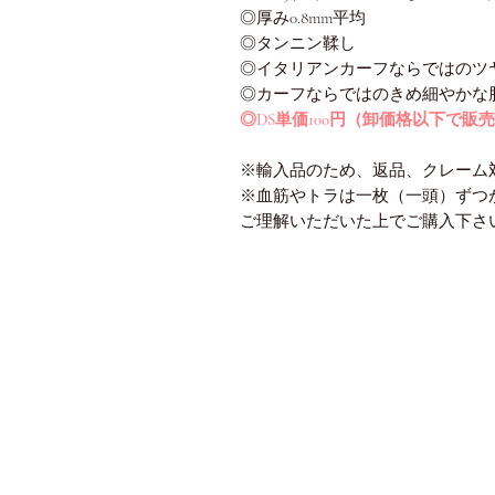
◎厚み0.8mm平均
◎タンニン鞣し
◎イタリアンカーフならではのツ
◎カーフならではのきめ細やかな
◎DS単価100円（卸価格以下で販
※輸入品のため、返品、クレーム
※血筋やトラは一枚（一頭）ずつ
ご理解いただいた上でご購入下さ