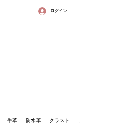
ログイン
送
リンクレザー・防水革・エコレザー・革販売・即日発送
牛革
防水革
クラスト
プリントレザー
型押