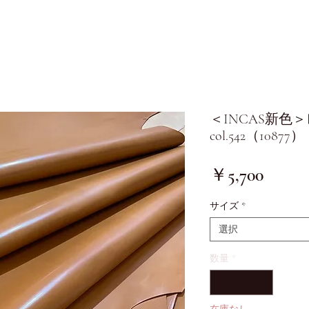
＜INCAS新色
col.542（10877）
価
￥5,700
格
サイズ
*
選択
数量
*