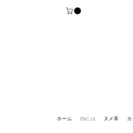
革・レザークラフト・シュリンクレザー・防水革
ホーム
ヌメ革
カ
INCAS