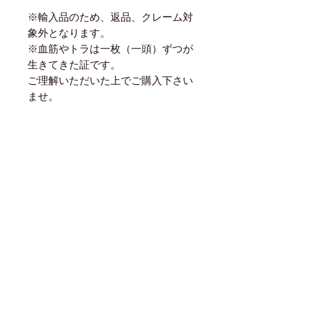
※輸入品のため、返品、クレーム対
象外となります。
※血筋やトラは一枚（一頭）ずつが
生きてきた証です。
ご理解いただいた上でご購入下さい
ませ。
世界中から直輸入した革のため
業界最安値でのご提供を実現！
商品に関するご質問や無料カット送付のリクエストなど
お気軽にお問合せ下さい！