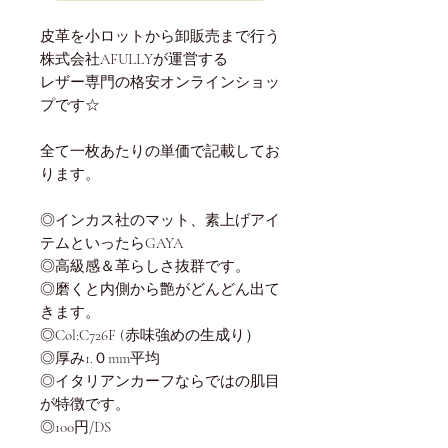
皮革を小ロットから卸販売まで行う
株式会社AFULLYが運営する
レザー専門の格安オンラインショッ
プです☆
全て一枚あたりの単価で記載してお
ります。
◎インカス社のマット、素上げアイ
テムといったらGAYA
◎高級感＆革らしさ抜群です。
◎磨くと内側から艶がどんどん出て
きます。
◎Col:C726F (赤味強めの生成り）
◎厚み1.０mm平均
◎イタリアンカーフならではの肌目
が特徴です。
◎100円/DS