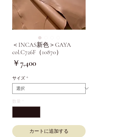
＜INCAS新色＞GAYA
col.C726F（10870）
価
￥7,400
格
サイズ
*
数量
*
カートに追加する