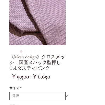
《Mesh design》クロスメッ
シュ国産ヌバック型押し
Col.ダスティピンク
通
セ
 ￥9,500 
￥6,650
常
ー
サイズ
*
価
ル
格
価