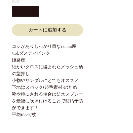
格
数量
*
カートに追加する
コシがありしっかり目な1.0mm厚
Col.ダスティピンク
姫路産
細かいクロスに編まれたメッシュ柄
の型押し
小物やサンダルにとてもオススメ
下地はヌバック(起毛素材)のため、
靴や鞄にされる場合は防水スプレー
を最後に吹き付けることで防汚予防
ができます！
平均160ds/枚