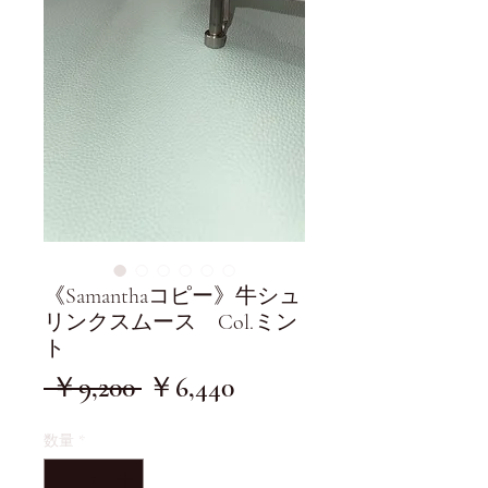
《Samanthaコピー》牛シュ
リンクスムース Col.ミン
ト
通
セ
 ￥9,200 
￥6,440
常
ー
数量
*
価
ル