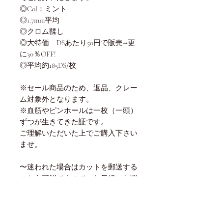
◎Col：ミント
◎1.7mm平均
◎クロム鞣し
◎大特価 DSあたり50円で販売→更
に30％OFF!
◎平均約185DS/枚
※セール商品のため、返品、クレー
ム対象外となります。
※血筋やピンホールは一枚（一頭）
ずつが生きてきた証です。
ご理解いただいた上でご購入下さい
ませ。
〜迷われた場合はカットを郵送する
ことも可能ですので、お気軽にお問
合せくださいませ。〜